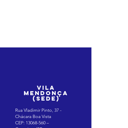
Vila
mendonça
(SEDE)
​​Rua Vladimir Pinto, 37 -
Chácara Boa Vista
CEP:
13068-560
–