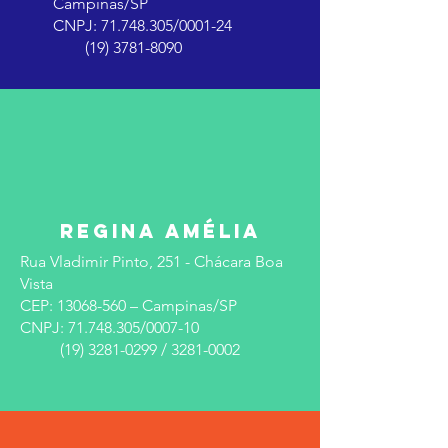
Campinas/SP
CNPJ:
71.748.305
/0001-24
(19) 3781-8090
Regina Amélia
Rua Vladimir Pinto, 251 - Chácara Boa
Vista
CEP:
13068-560
– Campinas/SP
CNPJ:
71.748.305
/0007-10
(19) 3281-0299
/
3281-0002