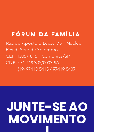
Fórum da Família
Rua do Apóstolo Lucas, 75 – Núcleo
Resid. Sete de Setembro
CEP:
13067-815
– Campinas/SP
CNPJ:
71.748.305
/0003-96
(19) 97413-5415
/
97419-5407
JUNTE-SE AO
MOVIMENTO
!