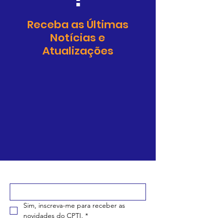
Receba as Últimas
Notícias e
Atualizações
Digite seu e-mail aqui
*
Sim, inscreva-me para receber as 
novidades do CPTI.
*