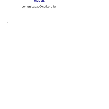
EMAIL
comunicacao@cpti.org.br
Facebook
Linkedin
Instagram
YouTube
Prêmios
Parceiros
Transparência