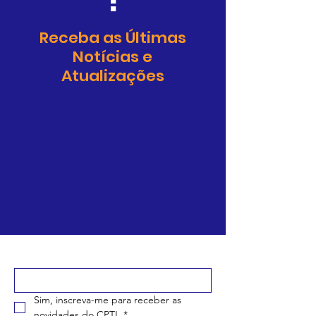
!
Receba as Últimas
Notícias e
Atualizações
Digite seu e-mail aqui
*
Sim, inscreva-me para receber as 
novidades do CPTI.
*