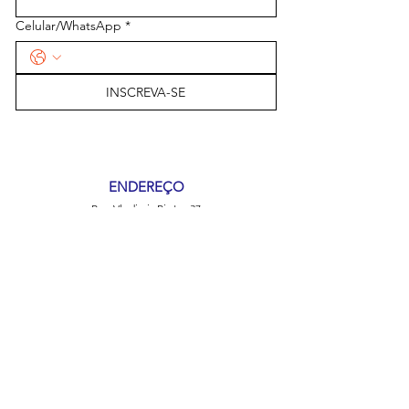
Celular/WhatsApp
*
INSCREVA-SE
ENDEREÇO
Rua Vladimir Pinto, 37
Chác. Boa Vista - Campinas/SP
TELEFONE
(19) 3781-8090
EMAIL
comunicacao@cpti.org.br