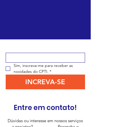
Digite seu e-mail aqui
*
Sim, inscreva-me para receber as 
novidades do CPTI.
*
INCREVA-SE
Entre em contato!
Dúvidas ou interesse em nossos serviços
e projetos? Preencha o